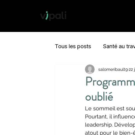
Tous les posts
Santé au trav
salomeribault9
22 
Environnement
Métabo
Programmes
oublié
Objectifs
Résilience
Le sommeil est souv
Pourtant, il influen
leadership. Dévelo
atout pour le bien-ê