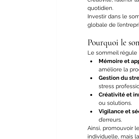
quotidien. 
Investir dans le so
globale de l’entrepri
Pourquoi le so
Le sommeil régule pl
Mémoire et ap
améliore la prod
Gestion du str
stress professi
Créativité et i
ou solutions. 
Vigilance et sé
d’erreurs. 
Ainsi, promouvoir 
individuelle, mais l