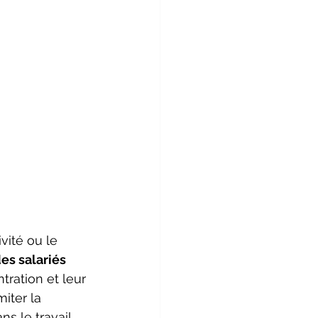
vité ou le 
es salariés 
ntration et leur 
iter la 
s le travail 