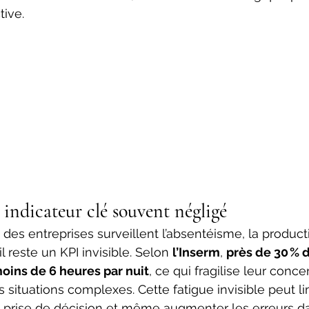
ive. 
indicateur clé souvent négligé
 des entreprises surveillent l’absentéisme, la producti
 reste un KPI invisible. Selon 
l’Inserm
, 
près de 30 % d
oins de 6 heures par nuit
, ce qui fragilise leur conce
 situations complexes. Cette fatigue invisible peut lim
 la prise de décision et même augmenter les erreurs dan