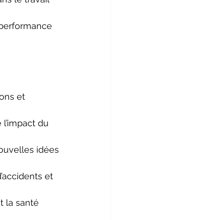
a performance 
ons et 
 l’impact du 
nouvelles idées 
accidents et 
 la santé 