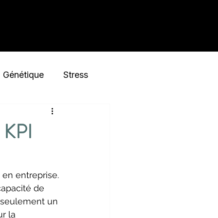
À propos
Génétique
Stress
Nutrition
 KPI
en entreprise. 
 capacité de 
 seulement un 
r la 