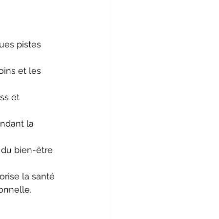
ues pistes 
ins et les 
ss et 
ndant la 
n du bien-être 
rise la santé 
onnelle. 