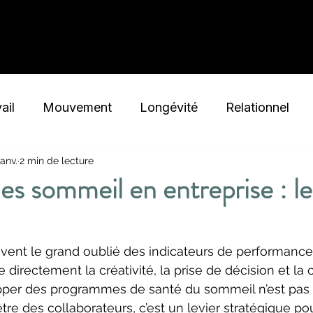
Nos Tarifs
Nos offres
ail
Mouvement
Longévité
Relationnel
janv.
2 min de lecture
lisme
Innovation
Sommeil
Dépendances
 sommeil en entreprise : le
Cérébrale
ent le grand oublié des indicateurs de performance 
ce directement la créativité, la prise de décision et la
pper des programmes de santé du sommeil n’est pas
tre des collaborateurs, c’est un levier stratégique pou