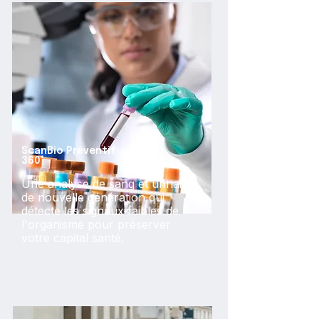
ScanBio Préventif
360°
Une analyse de sang et urinaire
de nouvelle génération qui
détecte les signaux faibles de
l'organisme pour préserver
votre capital santé.