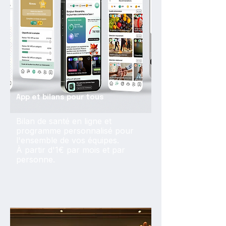
App et bilans pour tous
Bilan de santé en ligne et
programme personnalisé pour
l'ensemble de vos équipes.
À partir d'1€ par mois et par
personne.