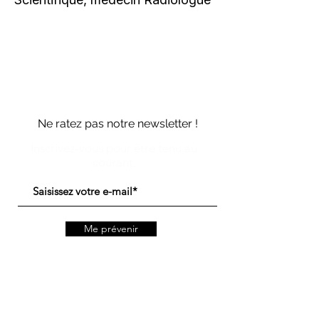
Ne ratez pas notre newsletter !
Inscrivez-vous pour être tenu au
courant.
Me prévenir
Politique de gestion des données personnelles
CGUV des services Vipali
CGU du site web