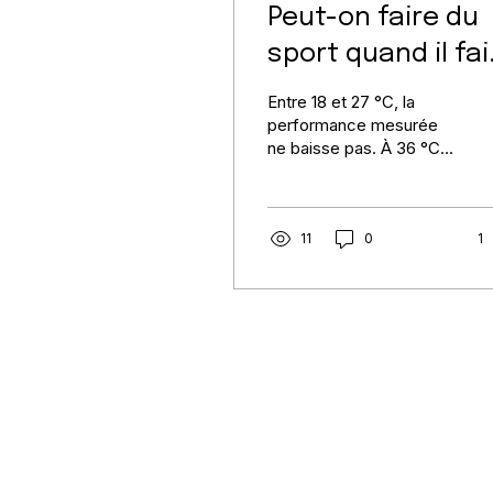
Peut-on faire du
sport quand il fai
35 degrés ?
Entre 18 et 27 °C, la
performance mesurée
ne baisse pas. À 36 °C,
elle chute. Ce que
l'humidité change, et
combien de temps le
corps met à s'adapter.
11
0
1