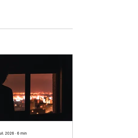
uil. 2026
∙
6
min