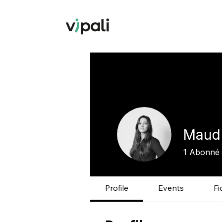
Maud
1
Abonné
Profile
Events
Fi