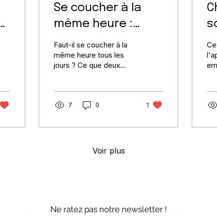
Se coucher à la
C
t
même heure :
s
régularité ou
l
Faut-il se coucher à la
Ce 
durée du sommeil
p
même heure tous les
l'a
jours ? Ce que deux
em
?
cohortes de plus de 60
c'e
000 adultes disent de la
min
régularité face à la durée
Cha
de sommeil.
7
0
1
pou
plu
Voir plus
Ne ratez pas notre newsletter !
Inscrivez-vous pour être tenu au courant.