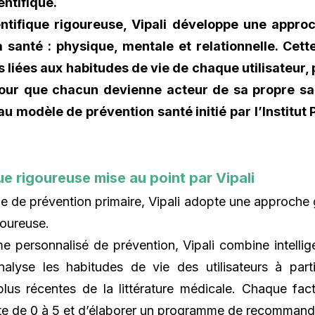
entifique.
tifique rigoureuse, Vipali développe une appro
a santé : physique, mentale et relationnelle. Cett
s liées aux habitudes de vie de chaque utilisateu
 pour que chacun devienne acteur de sa propre 
au modèle de prévention santé initié par l’Institut 
e rigoureuse mise au point par Vipali
e prévention primaire, Vipali adopte une approche g
goureuse.
ersonnalisé de prévention, Vipali combine intelligenc
analyse les habitudes de vie des utilisateurs à partir
lus récentes de la littérature médicale. Chaque fac
ote de 0 à 5 et d’élaborer un programme de recommand