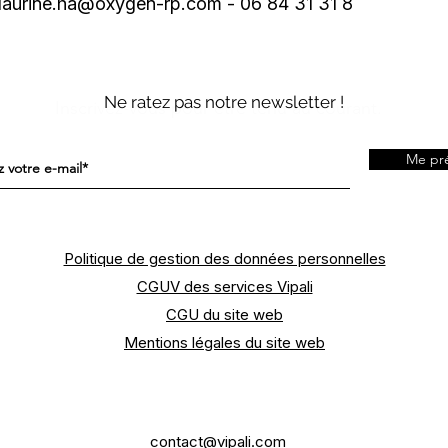
urine.ha@oxygen-rp.com - 06 84 31 31 8
Ne ratez pas notre newsletter !
Inscrivez-vous pour être tenu au courant.
Me pré
Politique de gestion des données personnelles
CGUV des services Vipali
CGU du site web
Mentions légales du site web
contact@vipali.com