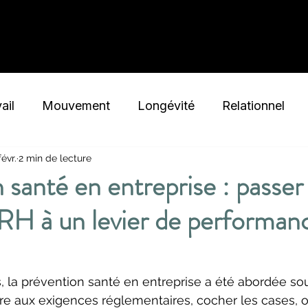
Nos Tarifs
Nos offres
ail
Mouvement
Longévité
Relationnel
févr.
2 min de lecture
lisme
Innovation
Sommeil
Dépendances
 santé en entreprise : passer
 RH à un levier de performan
Cérébrale
la prévention santé en entreprise a été abordée sou
dre aux exigences réglementaires, cocher les cases, o