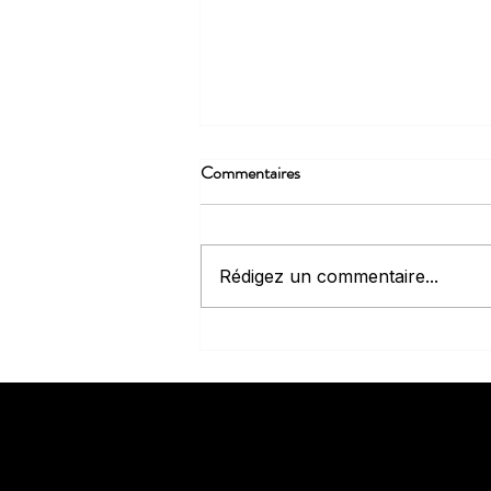
Commentaires
Rédigez un commentaire...
Données de santé anonymisées :
comment mieux comprendre ses
équipes sans être intrusif ?