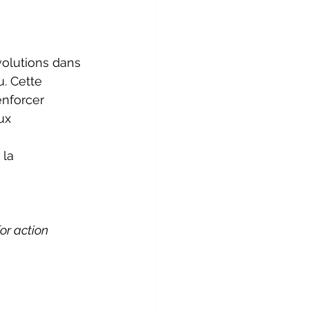
volutions dans 
u. Cette 
nforcer 
ux 
la 
or action