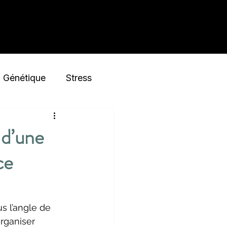
À propos
Génétique
Stress
Nutrition
 d’une
ce
s l’angle de 
rganiser 