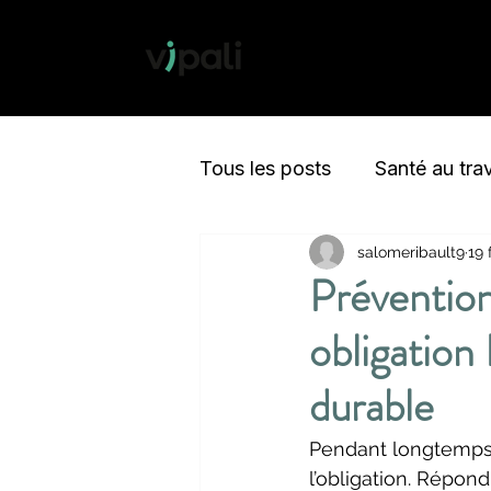
Tous les posts
Santé au trav
salomeribault9
19 
Environnement
Métabo
Prévention
obligation
Objectifs
Résilience
durable
Pendant longtemps, 
l’obligation. Répon