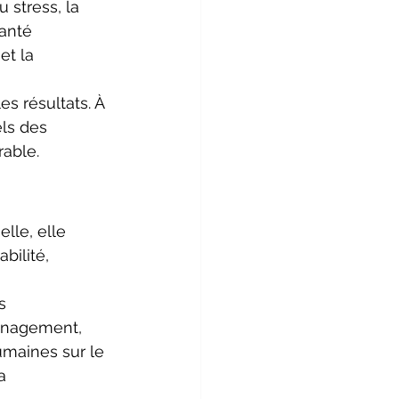
 stress, la 
anté 
et la 
s résultats. À 
ls des 
able. 
lle, elle 
bilité, 
s 
anagement, 
umaines sur le 
a 