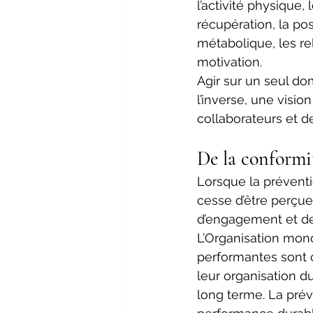
l’activité physique, 
récupération, la po
métabolique, les rel
motivation. 
Agir sur un seul do
l’inverse, une visio
collaborateurs et d
De la conformit
Lorsque la préventio
cesse d’être perçue
d’engagement et de
L’Organisation mond
performantes sont 
leur organisation du
long terme. La préve