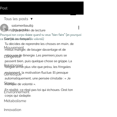
Post
Tous les posts
salomeribault9
Tous les posts
27 janv.
2 min de lecture
Pourquoi ton corps résiste quand tu veux “bien faire” (et pourquoi
ce n’est pas un manque de volonté)
Santé au travail
Tu décides de reprendre les choses en main, de 
Mouvement
mieux manger, de bouger davantage et de 
retrouver de l’énergie. Les premiers jours se 
Longévité
passent bien, puis quelque chose se grippe. La 
Relationnel
fatigue arrive plus vite que prévu, les fringales 
reviennent, la motivation fluctue. Et presque 
Génétique
automatiquement, une pensée s’installe : « Je 
Stress
manque de volonté ». 
En réalité, ce n’est pas toi qui échoues. C’est ton 
Environnement
corps qui s’adapte. 
Métabolisme
Innovation