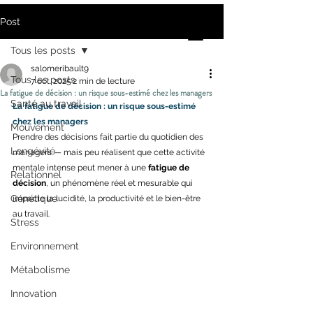
Post
Tous les posts
salomeribault9
Tous les posts
7 oct. 2025
2 min de lecture
La fatigue de décision : un risque sous-estimé chez les managers
Santé au travail
La fatigue de décision : un risque sous-estimé 
chez les managers
Mouvement
Prendre des décisions fait partie du quotidien des 
Longévité
managers — mais peu réalisent que cette activité 
mentale intense peut mener à une 
fatigue de 
Relationnel
décision
, un phénomène réel et mesurable qui 
Génétique
impacte la lucidité, la productivité et le bien-être 
au travail. 
Stress
Environnement
Métabolisme
Innovation