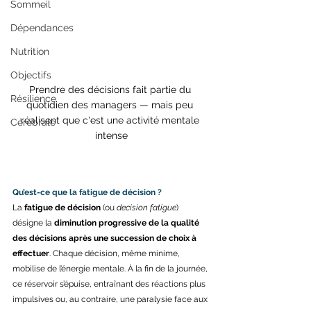
Sommeil
Dépendances
Nutrition
Objectifs
Prendre des décisions fait partie du 
Résilience
quotidien des managers — mais peu 
réalisent que c'est une activité mentale 
Cérébrale
intense
Qu’est-ce que la fatigue de décision ?
La 
fatigue de décision
 (ou 
decision fatigue
) 
désigne la 
diminution progressive de la qualité 
des décisions après une succession de choix à 
effectuer
. Chaque décision, même minime, 
mobilise de l’énergie mentale. À la fin de la journée, 
ce réservoir s’épuise, entraînant des réactions plus 
impulsives ou, au contraire, une paralysie face aux 